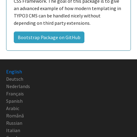
CSS Framework. The goal of this package is to give
an advanced example of how modern templating in
TYPO3 CMS can be handled nicely without
depending on third party extensions.
Bootstrap Package on GitHub
English
Deutsch
Nederlands
Français
Spanish
Arabic
Română
Russian
Italian