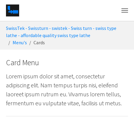
Skip to main content
You are here:
SwissTek - Swissturn - swistek - Swiss turn - swiss type
lathe - affordable quality swiss type lathe
Menu's
Cards
Card Menu
Lorem ipsum dolor sit amet, consectetur
adipiscing elit. Nam tempus turpis nisi, eleifend
laoreet ipsum rutrum eu. Vivamus lorem tellus,
fermentum eu vulputate vitae, facilisis ut metus.